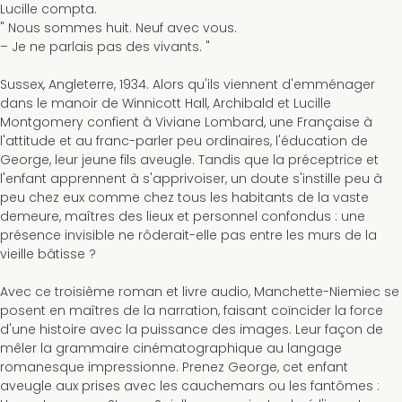
Lucille compta.
" Nous sommes huit. Neuf avec vous.
– Je ne parlais pas des vivants. "
Sussex, Angleterre, 1934
. Alors qu'ils viennent d'emménager
dans le manoir de Winnicott Hall, Archibald et Lucille
Montgomery confient à Viviane Lombard, une Française à
l'attitude et au franc-parler peu ordinaires, l'éducation de
George, leur jeune fils aveugle. Tandis que la préceptrice et
l'enfant apprennent à s'apprivoiser, un doute s'instille peu à
peu chez eux comme chez tous les habitants de la vaste
demeure, maîtres des lieux et personnel confondus : une
présence invisible ne rôderait-elle pas entre les murs de la
vieille bâtisse ?
Avec ce troisième roman et livre audio, Manchette-Niemiec se
posent en maîtres de la narration, faisant coïncider la force
d'une histoire avec la puissance des images. Leur façon de
mêler la grammaire cinématographique au langage
romanesque impressionne. Prenez George, cet enfant
aveugle aux prises avec les cauchemars ou les fantômes :