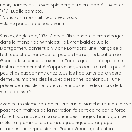
Henry James ou Steven Spielberg auraient adoré l'inventer.
">" />
Lucille compta.
" Nous sommes huit. Neuf avec vous.
– Je ne parlais pas des vivants. "
Sussex, Angleterre, 1934
. Alors qu'ils viennent d'emménager
dans le manoir de Winnicott Hall, Archibald et Lucille
Montgomery confient à Viviane Lombard, une Française à
l'attitude et au franc-parler peu ordinaires, l'éducation de
George, leur jeune fils aveugle. Tandis que la préceptrice et
l'enfant apprennent à s'apprivoiser, un doute s'instille peu à
peu chez eux comme chez tous les habitants de la vaste
demeure, maîtres des lieux et personnel confondus : une
présence invisible ne rôderait-elle pas entre les murs de la
vieille bâtisse ?
Avec ce troisième roman et livre audio, Manchette-Niemiec se
posent en maîtres de la narration, faisant coïncider la force
d'une histoire avec la puissance des images. Leur façon de
mêler la grammaire cinématographique au langage
romanesque impressionne. Prenez George, cet enfant