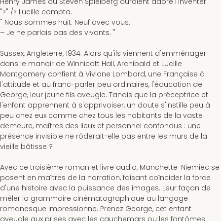
Henry James ou Steven Spielberg auraient adoré l'inventer.
">" />
Lucille compta.
" Nous sommes huit. Neuf avec vous.
– Je ne parlais pas des vivants. "
Sussex, Angleterre, 1934
. Alors qu'ils viennent d'emménager
dans le manoir de Winnicott Hall, Archibald et Lucille
Montgomery confient à Viviane Lombard, une Française à
l'attitude et au franc-parler peu ordinaires, l'éducation de
George, leur jeune fils aveugle. Tandis que la préceptrice et
l'enfant apprennent à s'apprivoiser, un doute s'instille peu à
peu chez eux comme chez tous les habitants de la vaste
demeure, maîtres des lieux et personnel confondus : une
présence invisible ne rôderait-elle pas entre les murs de la
vieille bâtisse ?
Avec ce troisième roman et livre audio, Manchette-Niemiec se
posent en maîtres de la narration, faisant coïncider la force
d'une histoire avec la puissance des images. Leur façon de
mêler la grammaire cinématographique au langage
romanesque impressionne. Prenez George, cet enfant
aveugle aux prises avec les cauchemars ou les fantômes :