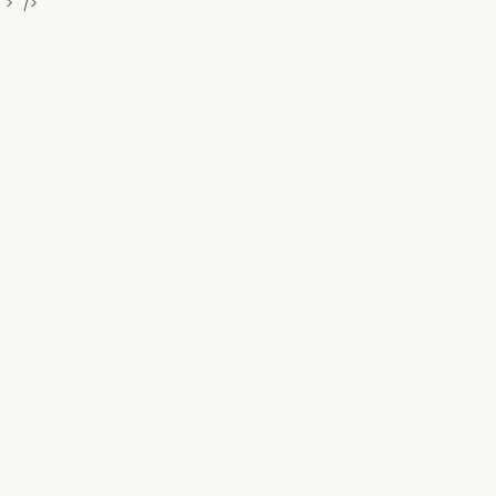
">" />