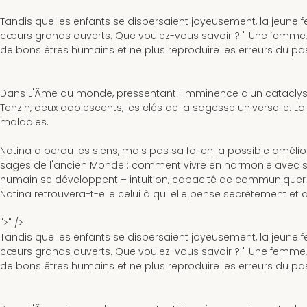
Tandis que les enfants se dispersaient joyeusement, la jeune fe
cœurs grands ouverts. Que voulez-vous savoir ? " Une femme, t
de bons êtres humains et ne plus reproduire les erreurs du pas
Dans
L'Âme du monde
, pressentant l'imminence d'un cataclys
Tenzin, deux adolescents, les clés de la sagesse universelle. L
maladies.
Natina a perdu les siens, mais pas sa foi en la possible amélio
sages de l'ancien Monde : comment vivre en harmonie avec soi
humain se développent – intuition, capacité de communiquer pa
Natina retrouvera-t-elle celui à qui elle pense secrètement et qu
">" />
Tandis que les enfants se dispersaient joyeusement, la jeune fe
cœurs grands ouverts. Que voulez-vous savoir ? " Une femme, t
de bons êtres humains et ne plus reproduire les erreurs du pas