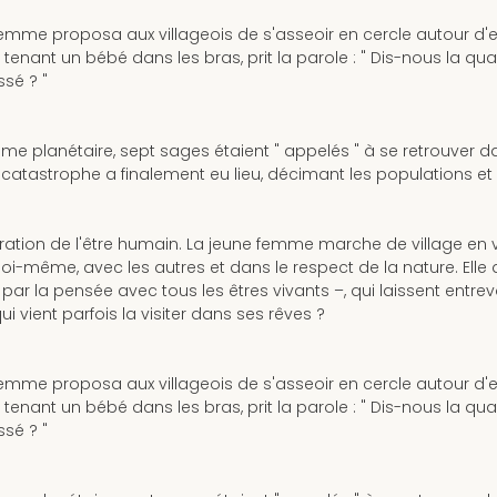
mme proposa aux villageois de s'asseoir en cercle autour d'elle
enant un bébé dans les bras, prit la parole : " Dis-nous la qu
sé ? "
me planétaire, sept sages étaient " appelés " à se retrouver d
a catastrophe a finalement eu lieu, décimant les populations et
ration de l'être humain. La jeune femme marche de village en vi
-même, avec les autres et dans le respect de la nature. Elle
r la pensée avec tous les êtres vivants –, qui laissent entrev
i vient parfois la visiter dans ses rêves ?
mme proposa aux villageois de s'asseoir en cercle autour d'elle
enant un bébé dans les bras, prit la parole : " Dis-nous la qu
sé ? "