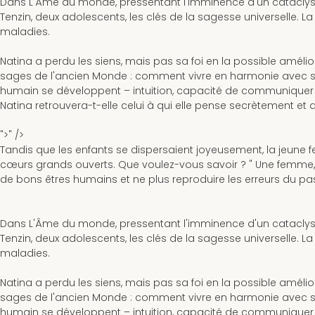
Dans
L'Âme du monde
, pressentant l'imminence d'un cataclys
Tenzin, deux adolescents, les clés de la sagesse universelle. L
maladies.
Natina a perdu les siens, mais pas sa foi en la possible amélio
sages de l'ancien Monde : comment vivre en harmonie avec soi
humain se développent – intuition, capacité de communiquer pa
Natina retrouvera-t-elle celui à qui elle pense secrètement et qu
">" />
Tandis que les enfants se dispersaient joyeusement, la jeune fe
cœurs grands ouverts. Que voulez-vous savoir ? " Une femme, t
de bons êtres humains et ne plus reproduire les erreurs du pas
Dans
L'Âme du monde
, pressentant l'imminence d'un cataclys
Tenzin, deux adolescents, les clés de la sagesse universelle. L
maladies.
Natina a perdu les siens, mais pas sa foi en la possible amélio
sages de l'ancien Monde : comment vivre en harmonie avec soi
humain se développent – intuition, capacité de communiquer pa