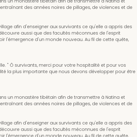
ans un monastère tibétain afin de transmettre à Natina et
 entraînant des années noires de pillages, de violences et de
llage afin d'enseigner aux survivants ce qu'elle a appris des
 découvre aussi que des facultés méconnues de l'esprit
oir l'émergence d'un monde nouveau. Au fil de cette quête,
. " Ô survivants, merci pour votre hospitalité et pour vos
alité la plus importante que nous devons développer pour être
ans un monastère tibétain afin de transmettre à Natina et
 entraînant des années noires de pillages, de violences et de
llage afin d'enseigner aux survivants ce qu'elle a appris des
 découvre aussi que des facultés méconnues de l'esprit
oir l'émergence d'un monde nouveau. Au fil de cette quête,