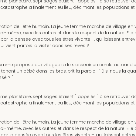
me planétaire, sept sages étaient " appelés " à se retrouver d
a catastrophe a finalement eu lieu, décimant les populations et
ration de l'être humain. La jeune femme marche de village en vi
-même, avec les autres et dans le respect de la nature. Elle
r la pensée avec tous les êtres vivants –, qui laissent entrev
i vient parfois la visiter dans ses rêves ?
mme proposa aux villageois de s'asseoir en cercle autour d'elle
enant un bébé dans les bras, prit la parole : " Dis-nous la qu
sé ? "
me planétaire, sept sages étaient " appelés " à se retrouver d
a catastrophe a finalement eu lieu, décimant les populations et
ration de l'être humain. La jeune femme marche de village en vi
-même, avec les autres et dans le respect de la nature. Elle
r la pensée avec tous les êtres vivants –, qui laissent entrev