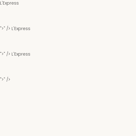
L'Express
">" />
L'Express
">" />
L'Express
">" />