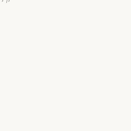
">" />