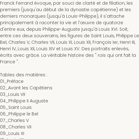
Franck Ferrand évoque, par souci de clarté et de filiation, les
premiers (jusqu'au début de la dynastie capétienne) et les
derniers monarques (jusqu'à Louis-Philippe), il s'attache
principalement à raconter la vie et l'œuvre de quatorze
d'entre eux, depuis Philippe-Auguste jusqu'à Louis XVI. Soit,
entre ces deux souverains, les figures de Saint Louis, Philippe Le
Bel, Charles V, Charles VII, Louis XI, Louis XII, François Ier, Henri III,
Henri IV, Louis XII, Louis XIV et Louis XV. Des portraits enlevés,
écrits avec grâce. La véritable histoire des " rois qui ont fait la
France ".
Tables des matières
:
01_Préface
02_Avant les Capétiens
03_Louis VII
04_Philippe II Auguste
05_Saint Louis
06_Philippe le Bel
07_Charles V
08_Charles VII
09_Louis XI