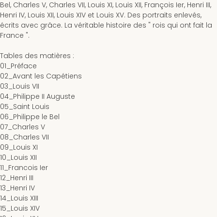
Bel, Charles V, Charles VII, Louis XI, Louis XII, François Ier, Henri III,
Henri IV, Louis XII, Louis XIV et Louis XV. Des portraits enlevés,
écrits avec grâce. La véritable histoire des " rois qui ont fait la
France ".
Tables des matières
:
01_Préface
02_Avant les Capétiens
03_Louis VII
04_Philippe II Auguste
05_Saint Louis
06_Philippe le Bel
07_Charles V
08_Charles VII
09_Louis XI
10_Louis XII
11_Francois Ier
12_Henri III
13_Henri IV
14_Louis XIII
15_Louis XIV