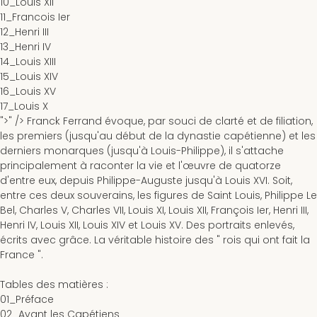
10_Louis XII
11_Francois Ier
12_Henri III
13_Henri IV
14_Louis XIII
15_Louis XIV
16_Louis XV
17_Louis X
">" />
Franck Ferrand évoque, par souci de clarté et de filiation,
les premiers (jusqu'au début de la dynastie capétienne) et les
derniers monarques (jusqu'à Louis-Philippe), il s'attache
principalement à raconter la vie et l'œuvre de quatorze
d'entre eux, depuis Philippe-Auguste jusqu'à Louis XVI. Soit,
entre ces deux souverains, les figures de Saint Louis, Philippe Le
Bel, Charles V, Charles VII, Louis XI, Louis XII, François Ier, Henri III,
Henri IV, Louis XII, Louis XIV et Louis XV. Des portraits enlevés,
écrits avec grâce. La véritable histoire des " rois qui ont fait la
France ".
Tables des matières
:
01_Préface
02_Avant les Capétiens